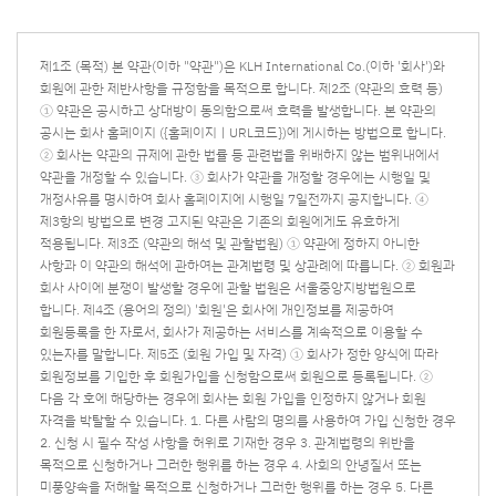
제1조 (목적) 본 약관(이하 "약관")은 KLH International Co.(이하 '회사')와
회원에 관한 제반사항을 규정함을 목적으로 합니다. 제2조 (약관의 효력 등)
① 약관은 공시하고 상대방이 동의함으로써 효력을 발생합니다. 본 약관의
공시는 회사 홈페이지 ({홈페이지ㅣURL코드})에 게시하는 방법으로 합니다.
② 회사는 약관의 규제에 관한 법률 등 관련법을 위배하지 않는 범위내에서
약관을 개정할 수 있습니다. ③ 회사가 약관을 개정할 경우에는 시행일 및
개정사유를 명시하여 회사 홈페이지에 시행일 7일전까지 공지합니다. ④
제3항의 방법으로 변경 고지된 약관은 기존의 회원에게도 유효하게
적용됩니다. 제3조 (약관의 해석 및 관할법원) ① 약관에 정하지 아니한
사항과 이 약관의 해석에 관하여는 관계법령 및 상관례에 따릅니다. ② 회원과
회사 사이에 분쟁이 발생할 경우에 관할 법원은 서울중앙지방법원으로
합니다. 제4조 (용어의 정의) '회원'은 회사에 개인정보를 제공하여
회원등록을 한 자로서, 회사가 제공하는 서비스를 계속적으로 이용할 수
있는자를 말합니다. 제5조 (회원 가입 및 자격) ① 회사가 정한 양식에 따라
회원정보를 기입한 후 회원가입을 신청함으로써 회원으로 등록됩니다. ②
다음 각 호에 해당하는 경우에 회사는 회원 가입을 인정하지 않거나 회원
자격을 박탈할 수 있습니다. 1. 다른 사람의 명의를 사용하여 가입 신청한 경우
2. 신청 시 필수 작성 사항을 허위로 기재한 경우 3. 관계법령의 위반을
목적으로 신청하거나 그러한 행위를 하는 경우 4. 사회의 안녕질서 또는
미풍양속을 저해할 목적으로 신청하거나 그러한 행위를 하는 경우 5. 다른