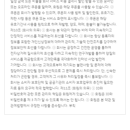
일정 금액 또는 비율을 회사 서비스 비용 결제시 할인 받을 수 있는 온라인
또는 오프라인 쿠폰을 말하며, 회원은 해당 쿠폰을 사용할 수 있습니다. ②
쿠폰은 회사가 발행할 수 있으며, 쿠폰의 사용 범위 및 할인한도, 유효기간,
제한 사항 등은 쿠폰 또는 서비스 화면에 표시합니다. ③ 쿠폰은 해당
유효기간내 사용을 원칙으로 하며 재발행, 양도, 매매, 환불이 불가능합니다.
제10조 (회사의 의무) ① 회사는 본 약관이 정하는 바에 따라 지속적이고
안정적인 서비스를 제공하는데 최선을 다합니다. ② 회사는 항상 등록자의
정보를 포함한 개인신상정보에 대하여 관리적, 기술적 안전조치를 강구하여
정보보안에 최선을 다합니다. ③ 회사는 공정하고 건전한 운영을 통하여
전자상거래 질서유지에 최선을 다하고 지속적인 연구개발을 통하여 양질의
서비스를 제공함으로써 고객만족을 극대화하여 인터넷 사업 발전에
기여합니다. ④ 회사는 고객으로부터 제기되는 불편사항 및 문제에 대해
정당하다고 판단될 경우 우선적으로 그 문제를 즉시 처리합니다. 단, 신속한
처리가 곤란할 경우, 고객에게 그 사유와 처리일정을 즉시 통보합니다. ⑤
회사는 소비자 보호단체 및 공공기관의 소비자 보호업무의 추진에 필요한
자료 등의 요구에 적극 협력합니다. 제11조 (회원의 의무) ① ID와
비밀번호에 관한 모든 관리의 책임은 회원에게 있습니다. ② 회원은 ID와
비밀번호를 제 3 자가 알 수 있도록 해서는 안 됩니다. ③ 회원은 본 약관 및
관계법령에서 규정한 사항을 준수합니다. 부칙