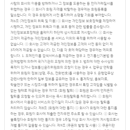
사람의 회사의 이용을 방해하거나 그 정보를 도용하는 등 전자거래질서를
위협하는 경우 ③ 회사가 회원 자격을 박탈하는 경우에는 회원등록을
말소합니다. 이 경우 회원에게 사전 통지하여 소명할 기회를 부여합니다.
제6조 (개인정보의 취득 및 이용) ① 회사는 개인정보 보호정책을 제정하여
시행하고, 개인 정보의 취득과 이용, 보호 등에 관한 법률을 준수합니다.
개인정보보호정책은 홈페이지 하단에 상시적으로 게시합니다. ② 회사는
고객이 제공하는 개인정보를 본 서비스 이외의 목적을 위하여 사용할 수
없습니다. ③ 회사는 고객이 제공한 개인정보를 고객의 사전 동의 없이 제
3자에게 제공할 수 없습니다. 단, 다음 각 호에 해당하는 경우에는 예외로
합니다. 1. 도메인이름 검색서비스를 제공하는 경우 2. 전기통신기본법 등
관계법령에 의하여 국가기관의 요청에 의한 경우 3. 범죄에 대한 수사상의
목적이 있거나 정보통신윤리위원회의 요청이 있는 경우 4. 업무상 연락을
위하여 회원의 정보(성명, 주소, 전화번호)를 사용하는 경우 5. 은행업무상
관련사항에 한하여 일부 정보를 공유하는 경우 6. 통계작성, 홍보자료,
학술연구 또는 시장조사를 위하여 필요한 경우로서 특정 고객임을 식별할 수
없는 형태로 제공되는 경우 제7조 (회원 탈퇴) ① 회원은 회사에 언제든지
탈퇴를 요청할 수 있으며 회사는 즉시 회원탈퇴를 처리합니다. ② 회원이
회사에서 이용중인 서비스의 만기일이 지나지 않은 경우 회사는 탈퇴를
처리하지 않습니다. 제8조 (회원에 대한 통지) ① 회사가 회원에 대한 통지를
하는 경우, 회원이 회사에 제출한 전자우편 주소로 할 수 있습니다. ② 회사는
불특정다수 회원에 대한 통지의 경우 1주일 이상 회사 게시판에 게시함으로서
개별 통지에 갈음할 수 있습니다. 제9조 (쿠폰의 발행 및 사용) ① 쿠폰이란